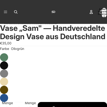
Direkt zum Inhalt
Artikel
Warenk
insgesa
0
Zu Produktinformationen springen
Vase „Sam" — Handveredelte
Bild
Bild
im
im
Design Vase aus Deutschland
Vollbildmodus
Vollbildmodus
öffnen
öffnen
€35,00
Farbe
Olivgrün
Menge
Menge