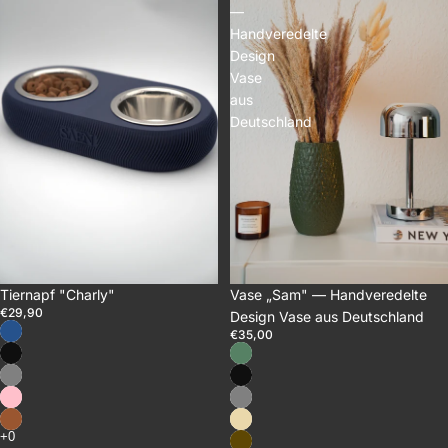
—
Handveredelte
Design
Vase
aus
Deutschland
Tiernapf "Charly"
Vase „Sam" — Handveredelte
€29,90
Design Vase aus Deutschland
€35,00