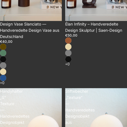
Design Vase Slanciato —
Élan Infinity – Handveredelte
Handveredelte Design Vase aus
Design Skulptur | Saen-Design
€50,00
Deutschland
€40,00
Handyhalter
Stiftebecher
„S"
„Texture"
Texture
—
—
Handveredeltes
Handveredeltes
Designobjekt
Designobjekt
aus