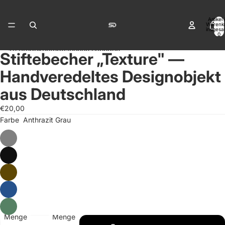
Direkt zum Inhalt
Artikel
Warenk
insgesa
0
Zu Produktinformationen springen
Stiftebecher „Texture" —
Bild
Bild
im
im
Handveredeltes Designobjekt
Vollbildmodus
Vollbildmodus
öffnen
öffnen
aus Deutschland
€20,00
Farbe
Anthrazit Grau
Menge
Menge